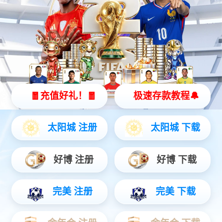
干红葡萄酒
选·梅尔诺
酒精度：13.5%vol 净含
酒精度：13.5%vol 净含
量：750ml/瓶
量：750ml/瓶
凉州生态干红葡萄酒
凉州生态干红葡萄酒
(汉韵)手选·梅特林
(汉韵)手选·黑比诺
酒精度:14.0%vol 净含量:
酒精度：14.0%vol 净含
750ml/瓶
量：750ml/瓶
梅特林2018
凉州生态手选·梅尔诺
干红葡萄酒
酒精度:13%vol 净含量:75
0ml/瓶
酒 精 度：14%vol 净含
量：750ml/瓶
凉州生态干红葡萄酒黑
比诺2018
酒精度:13.5%vol 净含量: