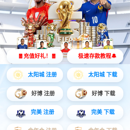
干红葡萄酒
选·梅尔诺
酒精度：13.5%vol 净含
酒精度：13.5%vol 净含
量：750ml/瓶
量：750ml/瓶
凉州生态干红葡萄酒
凉州生态干红葡萄酒
(汉韵)手选·梅特林
(汉韵)手选·黑比诺
酒精度:14.0%vol 净含量:
酒精度：14.0%vol 净含
750ml/瓶
量：750ml/瓶
梅特林2018
凉州生态手选·梅尔诺
干红葡萄酒
酒精度:13%vol 净含量:75
0ml/瓶
酒 精 度：14%vol 净含
量：750ml/瓶
凉州生态干红葡萄酒黑
比诺2018
酒精度:13.5%vol 净含量: