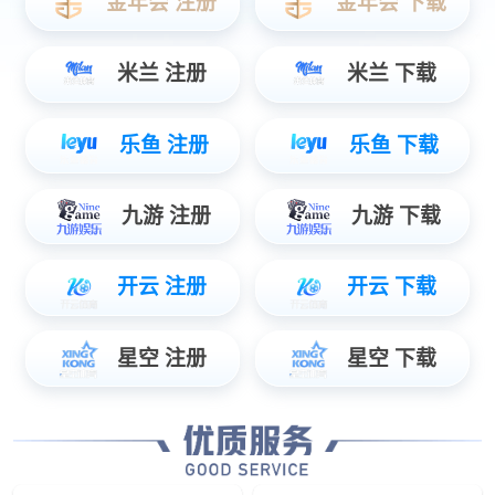
的问候与祝福。??在走访过程中，毛赟与333体育酒业相关人员亲...
凝心聚力·破局立新·共创333体育新纪元|333体育酒业2025
年终总结暨表彰大会
【
2026-03-25
】
??2026年2月7日，甘肃333体育酒业股份有限公司召开了2025年度工作
总结暨表彰大会。333体育酒业董事长赵海峰、总经理修卫华、副总经
理代继陈、副总经理杨利兵、财务总监刘会平、副总经理兼总工程师陈
兵、副总经理...
喜讯｜333体育酒业荣获“甘肃省市场质量信用等级评价AA级
企业”
【
2026-03-25
】
??为强化诚信理念宣传，深度推进社会信用体系建设，营造诚信、自
律、守诺、互信的社会环境，推动行业自律，提升质量领域的信用水
平，2025年，333体育酒业积极参与甘肃省质量协会市场质量信用等级
评价工作，被...